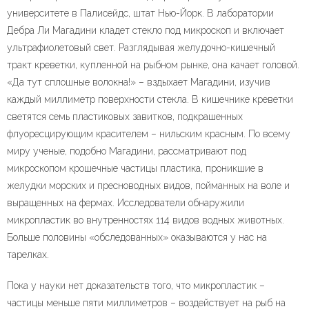
университете в Палисейдс, штат Нью-Йорк. В лаборатории
Дебра Ли Магадини кладет стекло под микроскоп и включает
ультрафиолетовый свет. Разглядывая желудочно-кишечный
тракт креветки, купленной на рыбном рынке, она качает головой.
«Да тут сплошные волокна!» – вздыхает Магадини, изучив
каждый миллиметр поверхности стекла. В кишечнике креветки
светятся семь пластиковых завитков, подкрашенных
флуоресцирующим красителем – нильским красным. По всему
миру ученые, подобно Магадини, рассматривают под
микроскопом крошечные частицы пластика, проникшие в
желудки морских и пресноводных видов, пойманных на воле и
выращенных на фермах. Исследователи обнаружили
микропластик во внутренностях 114 видов водных животных.
Больше половины «обследованных» оказываются у нас на
тарелках.
Пока у науки нет доказательств того, что микропластик –
частицы меньше пяти миллиметров – воздействует на рыб на