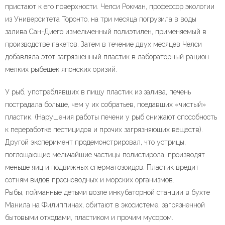
пристают к его поверхности. Челси Рокман, профессор экологии
из Университета Торонто, на три месяца погрузила в воды
залива Сан-Диего измельченный полиэтилен, применяемый в
производстве пакетов. Затем в течение двух месяцев Челси
добавляла этот загрязненный пластик в лабораторный рацион
мелких рыбешек японских оризий.
У рыб, употреблявших в пищу пластик из залива, печень
пострадала больше, чем у их собратьев, поедавших «чистый»
пластик. (Нарушения работы печени у рыб снижают способность
к переработке пестицидов и прочих загрязняющих веществ).
Другой эксперимент продемонстрировал, что устрицы,
поглощающие мельчайшие частицы полистирола, производят
меньше яиц и подвижных сперматозоидов. Пластик вредит
сотням видов пресноводных и морских организмов.
Рыбы, пойманные детьми возле инкубаторной станции в бухте
Манила на Филиппинах, обитают в экосистеме, загрязненной
бытовыми отходами, пластиком и прочим мусором.