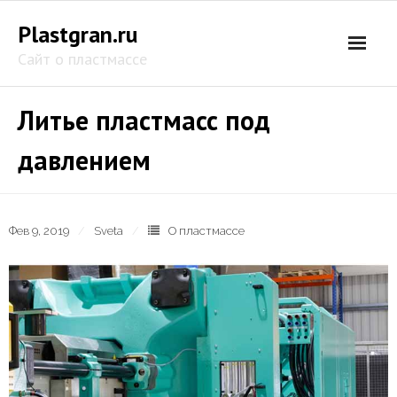
Перейти
Plastgran.ru
к
содержимому
Сайт о пластмассе
Литье пластмасс под
давлением
Фев 9, 2019
Sveta
О пластмассе